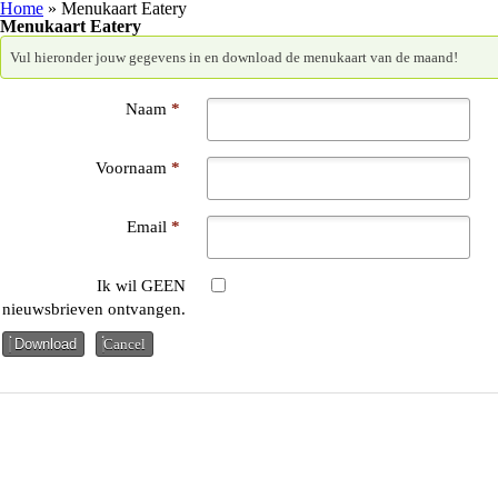
Overslaan en naar de algemene inhoud gaan
U bent hier
Home
» Menukaart Eatery
Menukaart Eatery
Vul hieronder jouw gegevens in en download de menukaart van de maand!
Naam
*
Voornaam
*
Email
*
Ik wil GEEN
nieuwsbrieven ontvangen.
Download
Cancel